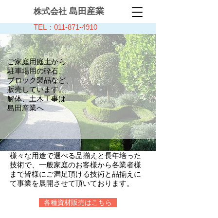
島田産業
株式会社
TEL：011-871-4910
ご家庭用庭土から
駐車場用の砕石、
ブロック製品など、
販売しています。
解体、土木工事は
島田産業へ
様々な用途で選べる品揃えと長年培った
技術で、一般家庭のお客様から各業者様
まで皆様にご満足頂ける技術と品揃えに
て事業を展開させて頂いております。
各種資材販売はこちら