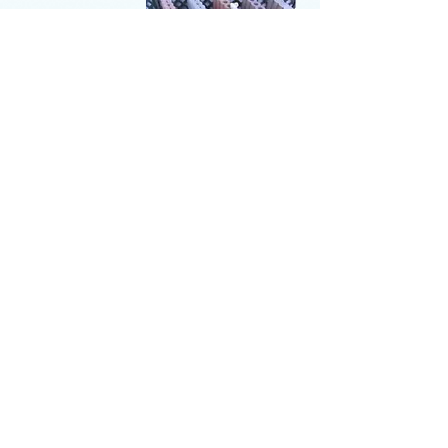
看板を目印にお越し下さい
■土木工事の請負に関する事業、一
般土木工事
■土木建設機械の賃貸
■貨物自動車運送事業
■産業廃棄物の収集運搬
■解体工事、収集運搬
■冬期は除雪、排雪も承ります