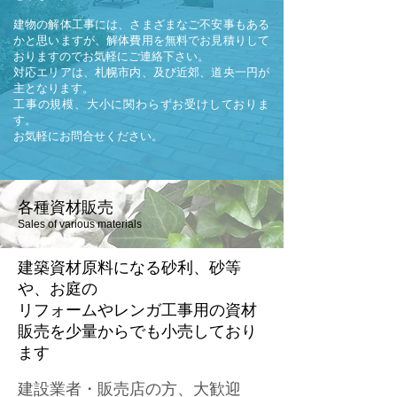
建物の解体工事には、さまざまなご不安事もある
かと思いますが、解体費用を無料でお見積りして
おりますのでお気軽にご連絡下さい。
対応エリアは、札幌市内、及び近郊、道央一円が
主となります。
工事の規模、大小に関わらずお受けしておりま
す。
お気軽にお問合せください。
​各種資材販売
Sales of various materials
建築資材原料になる砂利、砂等
や、お庭の
リフォームやレンガ工事用の資材
販売を少量からでも小売しており
ます
建設業者・販売店の方、大歓迎