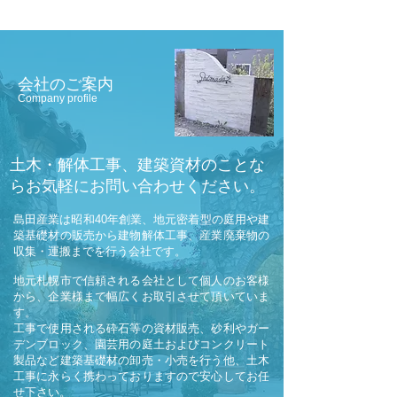
会社のご案内
Company profile
土木・解体工事、建築資材のことな
らお気軽にお問い合わせください。​
島田産業は昭和40年創業、地元密着型の庭用や建
築基礎材の販売から建物解体工事、産業廃棄物の
収集・運搬までを行う会社です。
地元札幌市で信頼される会社として個人のお客様
から、企業様まで幅広くお取引させて頂いていま
す。
工事で使用される砕石等の資材販売、砂利やガー
デンブロック、園芸用の庭土およびコンクリート
製品など建築基礎材の卸売・小売を行う他、土木
工事に永らく携わっておりますので安心してお任
せ下さい。