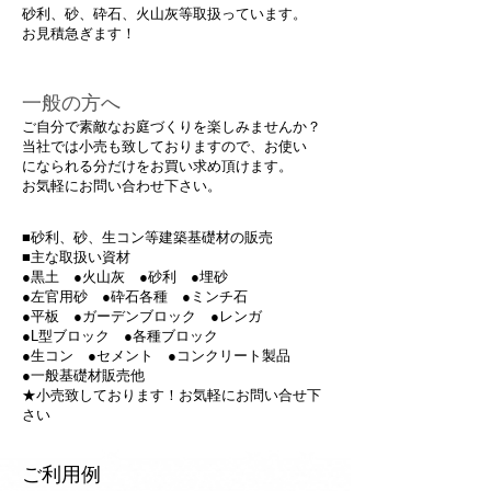
砂利、砂、砕石、火山灰等取扱っています。​
お見積急ぎます！
一般の方へ
ご自分で素敵なお庭づくりを楽しみませんか？
当社では小売も致しておりますので、お使い
になられる分だけをお買い求め頂けます。
お気軽にお問い合わせ下さい。
■砂利、砂、生コン等建築基礎材の販売
■主な取扱い資材
●黒土 ●火山灰 ●砂利 ●埋砂
●左官用砂 ●砕石各種 ●ミンチ石
●平板 ●ガーデンブロック ●レンガ
●L型ブロック ●各種ブロック
●生コン ●セメント ●コンクリート製品
●一般基礎材販売他
★小売致しております！お気軽にお問い合せ下
さい
ご利用例