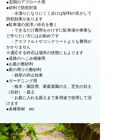
●玄関のアプローチ用
●砂利で防犯対策
・水溜りになりにくく歩けば砂利の音がして
防犯効果があります
●駐車場の泥濘／砕石を敷く
・できるだけ費用をかけずに駐車場や車庫な
ど作りたい方にはお勧めです
・アスファルトやコンクリートよりも費用が
かかりません
※適応する砕石は場所の状態にもよります
●道路のへこみ補修用
●お庭の敷砂利
●家の周りの敷砂利
・雑草の抑止効果
●ガーデニング用
・植木・園芸用、家庭菜園の土、芝生の目土
（目砂）・庭土
・お庭に入れる庭土まで多用途で使用して頂
けます
●各種骨材 etc